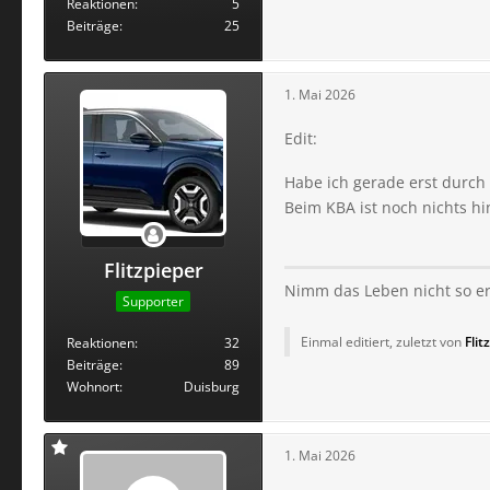
Reaktionen
5
Beiträge
25
1. Mai 2026
Edit:
Habe ich gerade erst durch 
Beim KBA ist noch nichts hi
Flitzpieper
Nimm das Leben nicht so er
Supporter
Einmal editiert, zuletzt von
Flit
Reaktionen
32
Beiträge
89
Wohnort
Duisburg
1. Mai 2026