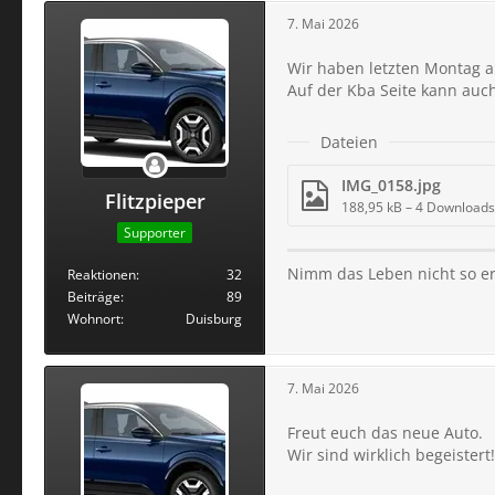
7. Mai 2026
Wir haben letzten Montag 
Auf der Kba Seite kann auc
Dateien
IMG_0158.jpg
Flitzpieper
188,95 kB – 4 Downloads
Supporter
Nimm das Leben nicht so er
Reaktionen
32
Beiträge
89
Wohnort
Duisburg
7. Mai 2026
Freut euch das neue Auto.
Wir sind wirklich begeistert!!