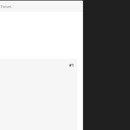
V Forum
#1