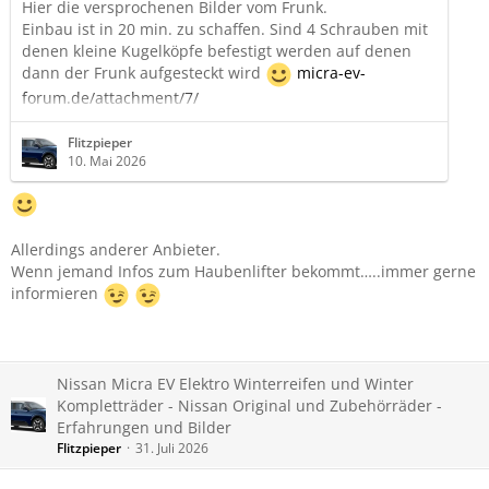
Hier die versprochenen Bilder vom Frunk.
Einbau ist in 20 min. zu schaffen. Sind 4 Schrauben mit
denen kleine Kugelköpfe befestigt werden auf denen
dann der Frunk aufgesteckt wird
micra-ev-
forum.de/attachment/7/
micra-ev-forum.de/attachment/8/
micra-ev-
forum.de/attachment/9/
micra-ev-
Flitzpieper
10. Mai 2026
forum.de/attachment/10/
micra-ev-
forum.de/attachment/11/
Allerdings anderer Anbieter.
Wenn jemand Infos zum Haubenlifter bekommt…..immer gerne
informieren
Nissan Micra EV Elektro Winterreifen und Winter
Kompletträder - Nissan Original und Zubehörräder -
Erfahrungen und Bilder
Flitzpieper
31. Juli 2026