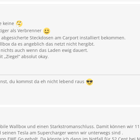
be keine
iger als Verbrenner
at abgesicherte Steckdosen am Carport installiert bekommen.
llbox da es angeblich das netzt nicht hergibt.
nichts auch wenn das Laden ewig dauert.
t „Ziegel“ absolut okay.
nst, du kommst da eh nicht lebend raus
ile Wallbox und einen Starkstromanschluss. Damit können wir 11
 seinen Tesla am Supercharger wenn wir unterwegs sind .
von EWE Go geholt. Da könnte ich dann im Notfall für 52 Cent bei