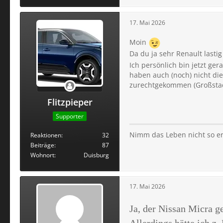
17. Mai 2026
Moin
Da du ja sehr Renault lasti
Ich persönlich bin jetzt ge
haben auch (noch) nicht die
zurechtgekommen (Großstad
Flitzpieper
Supporter
Nimm das Leben nicht so er
Reaktionen
32
Beiträge
87
Wohnort
Duisburg
17. Mai 2026
Ja, der Nissan Micra g
Allerdings hätte ich z