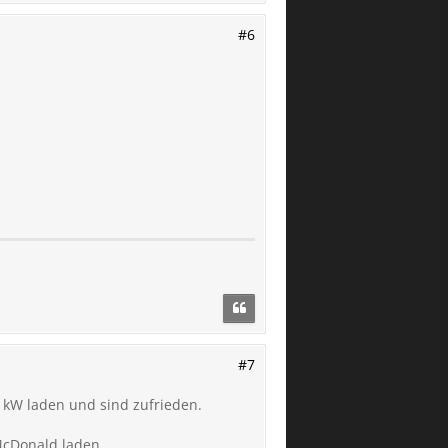
#6
#7
 kW laden und sind zufrieden.
 McDonald laden.