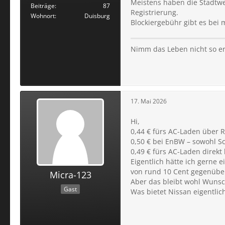
Meistens haben die Stadtwe
Beiträge
87
Registrierung.
Wohnort
Duisburg
Blockiergebühr gibt es bei m
Nimm das Leben nicht so er
17. Mai 2026
Hi,
0,44 € fürs AC-Laden über R
0,50 € bei EnBW – sowohl Sc
0,49 € fürs AC-Laden direkt
Eigentlich hätte ich gerne 
von rund 10 Cent gegenüber
Micra-123
Aber das bleibt wohl Wuns
Gast
Was bietet Nissan eigentli