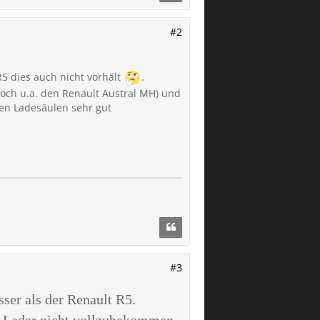
#2
R5 dies auch nicht vorhält
.
noch u.a. den Renault Austral MH) und
hen Ladesäulen sehr gut
#3
ser als der Renault R5.
AC-Lader nicht vollzubekommen,