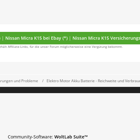
)
|
Nissan Micra K15 bei Ebay (*)
|
Nissan Micra K15 Versicherungsv
thält Affiliate-Links, für die unser Forum möglicherweise eine Vergütung bekommt.
ahrungen und Probleme
Elektro Motor Akku Batterie - Reichweite und Verbrau
Community-Software:
WoltLab Suite™