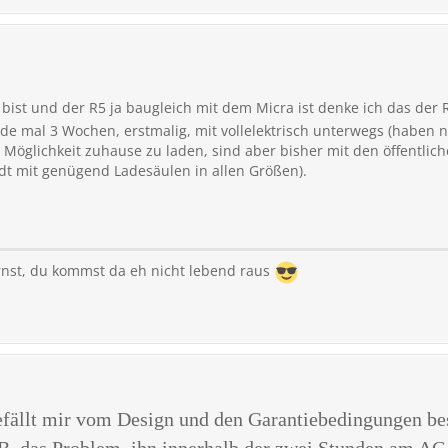
g bist und der R5 ja baugleich mit dem Micra ist denke ich das der 
rade mal 3 Wochen, erstmalig, mit vollelektrisch unterwegs (haben 
 Möglichkeit zuhause zu laden, sind aber bisher mit den öffentlic
t mit genügend Ladesäulen in allen Größen).
nst, du kommst da eh nicht lebend raus
efällt mir vom Design und den Garantiebedingungen bes
. B. das Problem, ihn innerhalb der zwei Stunden am 