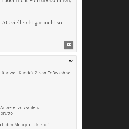
AC vielleicht gar nicht so
#4
bühr weil Kunde), 2. von EnBw (ohne
 Anbieter zu wählen.
 brutto
ch den Mehrpreis in kauf.