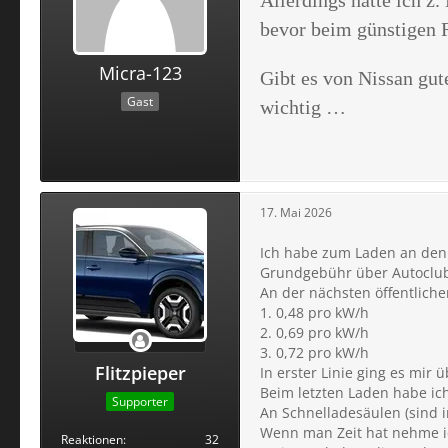
bevor beim günstigen R
Micra-123
Gibt es von Nissan gut
Gast
wichtig …
17. Mai 2026
Ich habe zum Laden an den 
Grundgebühr über Autoclub)
An der nächsten öffentliche
1. 0,48 pro kW/h
2. 0,69 pro kW/h
3. 0,72 pro kW/h
Flitzpieper
In erster Linie ging es mir
Beim letzten Laden habe ich
Supporter
An Schnelladesäulen (sind i
Wenn man Zeit hat nehme ic
Reaktionen
32