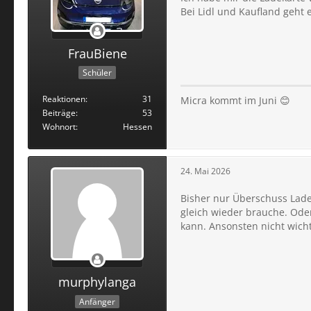
Bei Lidl und Kaufland geht 
FrauBiene
Schüler
Reaktionen
31
Micra kommt im Juni 😊
Beiträge
53
Wohnort
Hessen
24. Mai 2026
Bisher nur Überschuss Laden
gleich wieder brauche. Ode
kann. Ansonsten nicht wicht
murphylanga
Anfänger