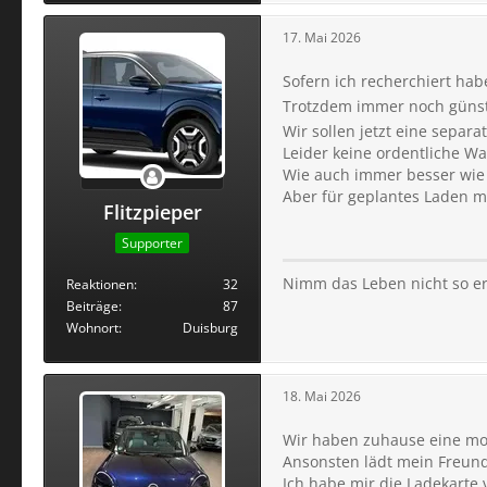
17. Mai 2026
Sofern ich recherchiert ha
Trotzdem immer noch günst
Wir sollen jetzt eine separ
Leider keine ordentliche Wa
Wie auch immer besser wie 
Aber für geplantes Laden mi
Flitzpieper
Supporter
Nimm das Leben nicht so er
Reaktionen
32
Beiträge
87
Wohnort
Duisburg
18. Mai 2026
Wir haben zuhause eine mob
Ansonsten lädt mein Freund
Ich habe mir die Ladekarte 