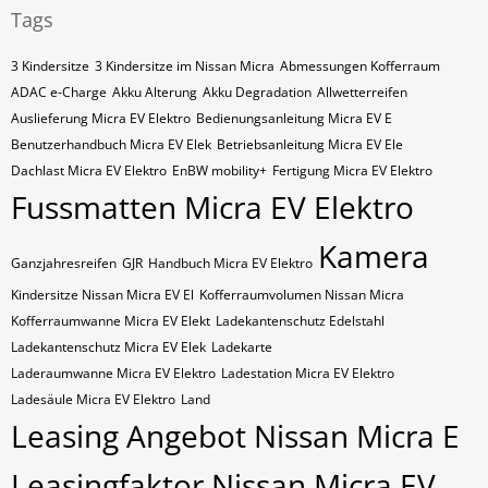
Tags
3 Kindersitze
3 Kindersitze im Nissan Micra
Abmessungen Kofferraum
ADAC e-Charge
Akku Alterung
Akku Degradation
Allwetterreifen
Auslieferung Micra EV Elektro
Bedienungsanleitung Micra EV E
Benutzerhandbuch Micra EV Elek
Betriebsanleitung Micra EV Ele
Dachlast Micra EV Elektro
EnBW mobility+
Fertigung Micra EV Elektro
Fussmatten Micra EV Elektro
Kamera
Ganzjahresreifen
GJR
Handbuch Micra EV Elektro
Kindersitze Nissan Micra EV El
Kofferraumvolumen Nissan Micra
Kofferraumwanne Micra EV Elekt
Ladekantenschutz Edelstahl
Ladekantenschutz Micra EV Elek
Ladekarte
Laderaumwanne Micra EV Elektro
Ladestation Micra EV Elektro
Ladesäule Micra EV Elektro
Land
Leasing Angebot Nissan Micra E
Leasingfaktor Nissan Micra EV