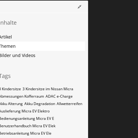
Inhalte
Artikel
Themen
Bilder und Videos
Tags
3 Kindersitze
3 Kindersitze im Nissan Micra
Abmessungen Kofferraum
ADAC e-Charge
Akku Alterung
Akku Degradation
Allwetterreifen
Auslieferung Micra EV Elektro
Bedienungsanleitung Micra EV E
Benutzerhandbuch Micra EV Elek
Betriebsanleitung Micra EV Ele