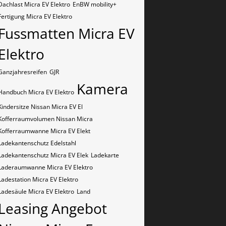
Dachlast Micra EV Elektro
EnBW mobility+
Fertigung Micra EV Elektro
Fussmatten Micra EV
Elektro
Ganzjahresreifen
GJR
Kamera
Handbuch Micra EV Elektro
Kindersitze Nissan Micra EV El
Kofferraumvolumen Nissan Micra
Kofferraumwanne Micra EV Elekt
Ladekantenschutz Edelstahl
Ladekantenschutz Micra EV Elek
Ladekarte
Laderaumwanne Micra EV Elektro
Ladestation Micra EV Elektro
Ladesäule Micra EV Elektro
Land
Leasing Angebot