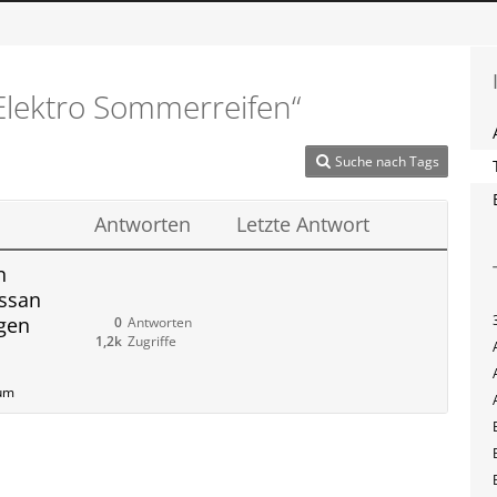
lektro Sommerreifen“
Suche nach Tags
Antworten
Letzte Antwort
n
issan
ngen
0
Antworten
1,2k
Zugriffe
rum