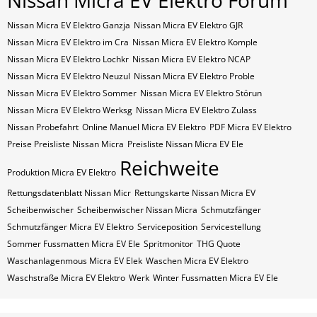
Nissan Micra EV Elektro Forum
Nissan Micra EV Elektro Ganzja
Nissan Micra EV Elektro GJR
Nissan Micra EV Elektro im Cra
Nissan Micra EV Elektro Komple
Nissan Micra EV Elektro Lochkr
Nissan Micra EV Elektro NCAP
Nissan Micra EV Elektro Neuzul
Nissan Micra EV Elektro Proble
Nissan Micra EV Elektro Sommer
Nissan Micra EV Elektro Störun
Nissan Micra EV Elektro Werksg
Nissan Micra EV Elektro Zulass
Nissan Probefahrt
Online Manuel Micra EV Elektro
PDF Micra EV Elektro
Preise Preisliste Nissan Micra
Preisliste Nissan Micra EV Ele
Reichweite
Produktion Micra EV Elektro
Rettungsdatenblatt Nissan Micr
Rettungskarte Nissan Micra EV
Scheibenwischer
Scheibenwischer Nissan​ Micra
Schmutzfänger
Schmutzfänger Micra EV Elektro
Serviceposition
Servicestellung
Sommer Fussmatten Micra EV Ele
Spritmonitor
THG Quote
Waschanlagenmous Micra EV Elek
Waschen Micra EV Elektro
Waschstraße Micra EV Elektro
Werk
Winter Fussmatten Micra EV Ele