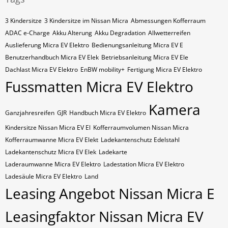
3 Kindersitze
3 Kindersitze im Nissan Micra
Abmessungen Kofferraum
ADAC e-Charge
Akku Alterung
Akku Degradation
Allwetterreifen
Auslieferung Micra EV Elektro
Bedienungsanleitung Micra EV E
Benutzerhandbuch Micra EV Elek
Betriebsanleitung Micra EV Ele
Dachlast Micra EV Elektro
EnBW mobility+
Fertigung Micra EV Elektro
Fussmatten Micra EV Elektro
Kamera
Ganzjahresreifen
GJR
Handbuch Micra EV Elektro
Kindersitze Nissan Micra EV El
Kofferraumvolumen Nissan Micra
Kofferraumwanne Micra EV Elekt
Ladekantenschutz Edelstahl
Ladekantenschutz Micra EV Elek
Ladekarte
Laderaumwanne Micra EV Elektro
Ladestation Micra EV Elektro
Ladesäule Micra EV Elektro
Land
Leasing Angebot Nissan Micra E
Leasingfaktor Nissan Micra EV