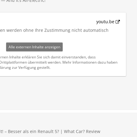
 And It’s All-Electric!
youtu.be
iten werden ohne Ihre Zustimmung nicht automatisch
Alle externen Inhalte anzeigen
rnen Inhalte erklären Sie sich damit einverstanden, dass
ittplattformen übermittelt werden. Mehr Informationen dazu haben
lärung zur Verfügung gestellt.
! – Besser als ein Renault 5? | What Car? Review