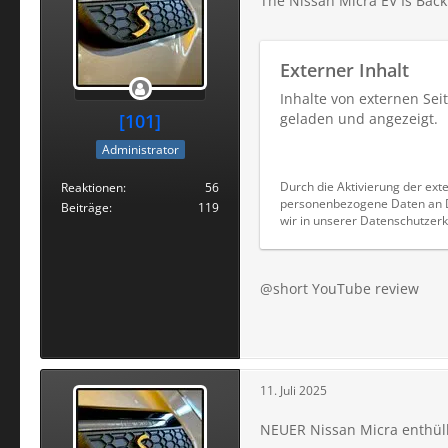
The Nissan Micra EV Is Back —
Externer Inhalt
Inhalte von externen Se
[101]
geladen und angezeigt.
Administrator
Durch die Aktivierung der exte
Reaktionen
56
personenbezogene Daten an Dr
Beiträge
119
wir in unserer Datenschutzerk
@short YouTube review
11. Juli 2025
NEUER Nissan Micra enthüllt