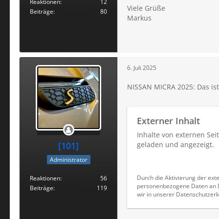
Reaktionen
12
Viele Grüße
Beiträge
80
Markus
6. Juli 2025
NISSAN MICRA 2025: Das ist
Externer Inhalt
Inhalte von externen Se
[101]
geladen und angezeigt.
Administrator
Durch die Aktivierung der exte
Reaktionen
56
personenbezogene Daten an Dr
Beiträge
119
wir in unserer Datenschutzerk