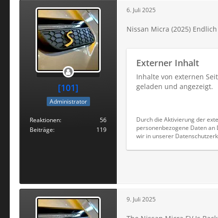
6. Juli 2025
Nissan Micra (2025) Endlich
Externer Inhalt
Inhalte von externen Se
[101]
geladen und angezeigt.
Administrator
Durch die Aktivierung der exte
Reaktionen
56
personenbezogene Daten an Dr
Beiträge
119
wir in unserer Datenschutzerk
9. Juli 2025