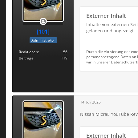
Externer Inhalt
Inhalte von externen Se
[101]
geladen und angezeigt.
Administrator
Durch die Aktivierung der exte
Reaktionen
56
personenbezogene Daten an Dr
Beiträge
119
wir in unserer Datenschutzerk
14. Juli 2025
Nissan MicraE YouTube Rev
Externer Inhalt