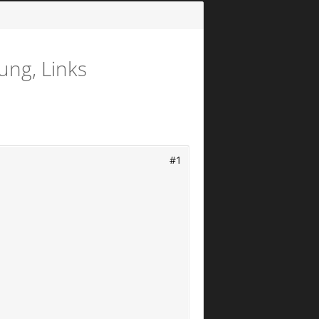
ung, Links
#1